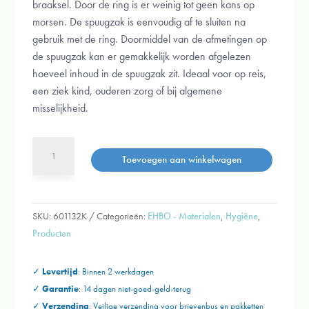
braaksel. Door de ring is er weinig tot geen kans op
morsen. De spuugzak is eenvoudig af te sluiten na
gebruik met de ring. Doormiddel van de afmetingen op
de spuugzak kan er gemakkelijk worden afgelezen
hoeveel inhoud in de spuugzak zit. Ideaal voor op reis,
een ziek kind, ouderen zorg of bij algemene
misselijkheid.
Spuugzakken
Toevoegen aan winkelwagen
-
10
st
aantal
SKU:
601132K
Categorieën:
EHBO - Materialen
,
Hygiëne
,
Producten
✓
Levertijd
: Binnen 2 werkdagen
✓
Garantie
: 14 dagen niet-goed-geld-terug
✓
Verzending
:
Veilige verzending voor brievenbus en
pakketten