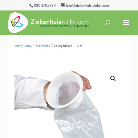
030 6705984
info@ziekenhuiswinkel.com
Start
/
EHBO - Materialen
/ Spuugzakken – 10 st