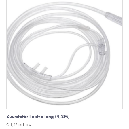
Zuurstofbril extra lang (4,2M)
€
1,62
incl. btw