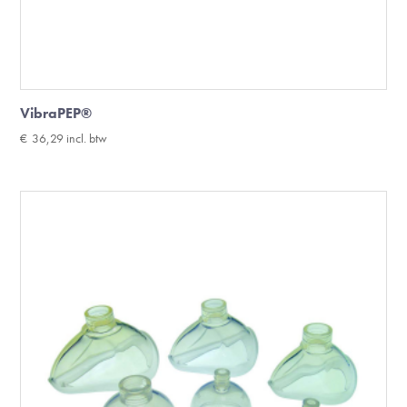
VibraPEP®
€
36,29
incl. btw