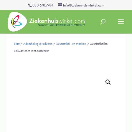
030 6705984
info@ziekenhuiswinkel.com
Start
/
Ademhalingsproducten
/
Zuurstofbril- en maskers
/ Zuurstofbrillen-
Volwassenen met oorschuim