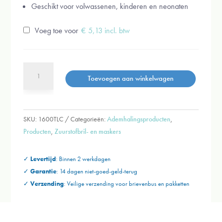
Geschikt voor volwassenen, kinderen en neonaten
Voeg toe voor
€
5,13
incl. btw
Zuurstofbrillen-
Toevoegen aan winkelwagen
Volwassenen
met
oorschuim
aantal
SKU:
1600TLC
Categorieën:
Ademhalingsproducten
,
Producten
,
Zuurstofbril- en maskers
✓
Levertijd
: Binnen 2 werkdagen
✓
Garantie
: 14 dagen niet-goed-geld-terug
✓
Verzending
:
Veilige verzending voor brievenbus en
pakketten