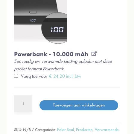
Powerbank - 10.000 mAh
Eenvoudig uw verwarmde kleding opladen met deze
pocket formaat Powerbank.
Voeg toe voor
€
24,20
incl. btw
Verwarmde
Toevoegen aan winkelwagen
Bodywarmer
voor
dames
Nu
SKU:
N/B
Categorieën:
Polar Seal
,
Producten
,
Verwarmende