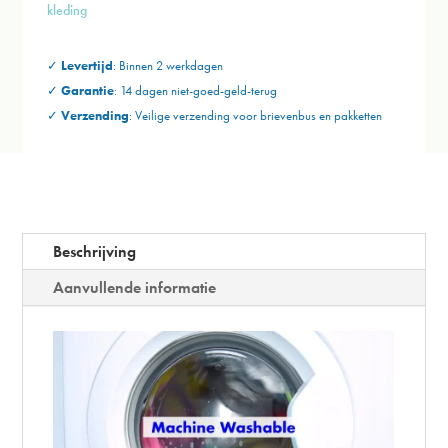
met
kleding
20%
korting!!!
✓
Levertijd
: Binnen 2 werkdagen
aantal
✓
Garantie
: 14 dagen niet-goed-geld-terug
✓
Verzending
:
Veilige verzending voor brievenbus en
pakketten
Beschrijving
Aanvullende informatie