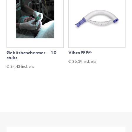
Gebitsbeschermer – 10
VibraPEP®
stuks
€
36,29
incl. btw
€
34,42
incl. btw