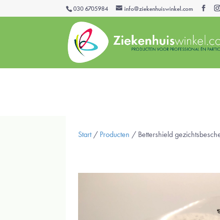
030 6705984
info@ziekenhuiswinkel.com
Start
/
Producten
/ Bettershield gezichtsbesch