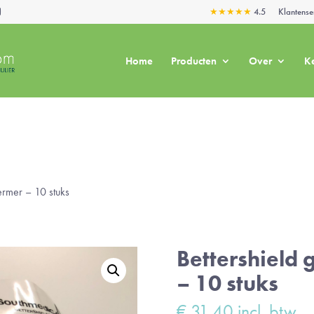
★★★★★
4.5
Klantense
Home
Producten
Over
K
ermer – 10 stuks
Bettershield
– 10 stuks
€
31,40
incl. btw