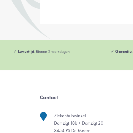
✓
Levertijd
: Binnen 2 werkdagen
✓
Garantie
Contact

Ziekenhuiswinkel
Damzigt 18b + Damzigt 20
3454 PS De Meern