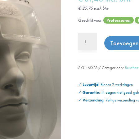
€
25,95
excl. btw
Geschikt voor:
Professional
Bettershield
Toevoegen
gezichtsbeschermer
-
10
stuks
SKU:
MXFS
Categorieën:
Bescher
aantal
✓
Levertijd
: Binnen 2 werkdagen
✓
Garantie
: 14 dagen niet-goed-gel
✓
Verzending
:
Veilige verzending v