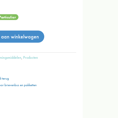
Particulier
 aan winkelwagen
mingsmiddelen
,
Producten
d-terug
oor brievenbus en
pakketten