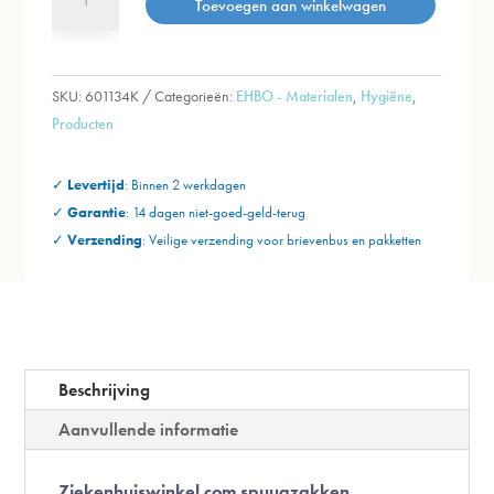
Toevoegen aan winkelwagen
met
absorberend
polymeergel
-
SKU:
601134K
Categorieën:
EHBO - Materialen
,
Hygiëne
,
50
Producten
stuks
aantal
✓
Levertijd
: Binnen 2 werkdagen
✓
Garantie
: 14 dagen niet-goed-geld-terug
✓
Verzending
:
Veilige verzending voor brievenbus en
pakketten
Beschrijving
Aanvullende informatie
Ziekenhuiswinkel.com spuugzakken