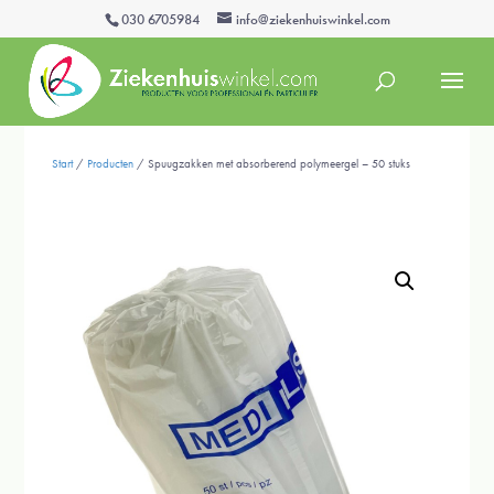
030 6705984
info@ziekenhuiswinkel.com
Start
/
Producten
/ Spuugzakken met absorberend polymeergel – 50 stuks