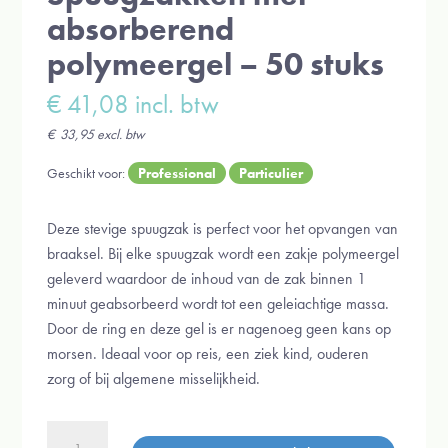
absorberend
polymeergel – 50 stuks
€
41,08
incl. btw
€
33,95
excl. btw
Geschikt voor:
Professional
Particulier
Deze stevige spuugzak is perfect voor het opvangen van
braaksel. Bij elke spuugzak wordt een zakje polymeergel
geleverd waardoor de inhoud van de zak binnen 1
minuut geabsorbeerd wordt tot een geleiachtige massa.
Door de ring en deze gel is er nagenoeg geen kans op
morsen. Ideaal voor op reis, een ziek kind, ouderen
zorg of bij algemene misselijkheid.
Spuugzakken