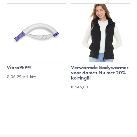
VibraPEP®
Verwarmde Bodywarmer
voor dames Nu met 20%
€
36,29
incl. btw
korting!!!
€
245,00